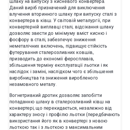
шлаку на випуску з кисневого конвертера.
Даний виріб призначений для виключення
влучення вторинного шлаку при випуску сталі з
конвертера в ківш. У світовій металургії, при
конвертерній виплавці сталі, відсікання шлаку
дозволяє звести до мінімуму вміст кисню і
фосфору в сталі, забезпечує зниження
неметалічних включень, підвищує стійкість
футерування сталерозливних ковшів,
призводить до економії феросплавів,
збільшення терміну експлуатації льотки і як
наслідок і заміні, наслідком чого є збільшення
виробництва та зниження виробленого
незамовного металу.
Вогнетривкий дротик дозволяє запобігти
попаданню шлаку в сталерозливний ківш на
конвертері, що перекидається, незалежно від
характеру зносу і профілю льотки (передбачають
використання його як в конвертері з новою
льоткою так і з льоткою з максимальним