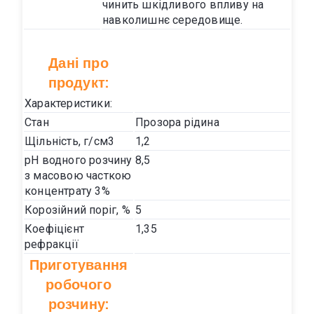
чинить шкідливого впливу на
навколишнє середовище.
Дані про
продукт:
Характеристики:
Стан
Прозора рідина
Щільність, г/см3
1,2
pH водного розчину
8,5
з масовою часткою
концентрату 3%
Корозійний поріг, %
5
Коефіцієнт
1,35
рефракції
Приготування
робочого
розчину: