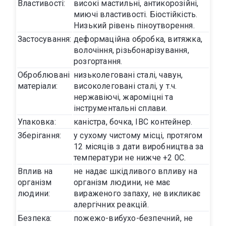
Властивості:
високі мастильні, антикорозійні,
миючі властивості. Біостійкість.
Низький рівень піноутворення.
Застосування:
деформаційна обробка, витяжка,
волочіння, різьбонарізування,
розгортання.
Оброблювані
низьколеговані сталі, чавун,
матеріали:
високолеговані сталі, у т.ч.
нержавіючі, жароміцні та
інструментальні сплави.
Упаковка:
каністра, бочка, IBC контейнер.
Зберігання:
у сухому чистому місці, протягом
12 місяців з дати виробництва за
температури не нижче +2 0С.
Вплив на
не надає шкідливого впливу на
організм
організм людини, не має
людини:
вираженого запаху, не викликає
алергічних реакцій.
Безпека:
пожежо-вибухо-безпечний, не