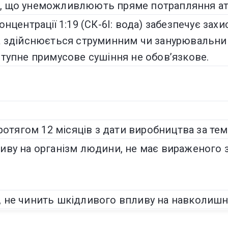
, що унеможливлюють пряме потрапляння ат
нцентрації 1:19 (СК-6I: вода) забезпечує зах
а здійснюється струминним чи занурювальни
ступне примусове сушіння не обов’язкове.
протягом 12 місяців з дати виробництва за те
иву на організм людини, не має вираженого з
, не чинить шкідливого впливу на навколиш