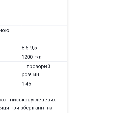
жною
8,5-9,5
1200 г/л
– прозорий
розчин
1,45
око і низьковуглецевих
сяця при зберіганні на