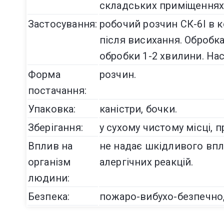
складських приміщеннях
Застосування:
робочий розчин СК-6I в ко
після висихання. Обробк
обробки 1-2 хвилини. На
Форма
розчин.
постачання:
Упаковка:
каністри, бочки.
Зберігання:
у сухому чистому місці, 
Вплив на
не надає шкідливого впл
організм
алергічних реакцій.
людини:
Безпека:
пожаро-вибухо-безпечно