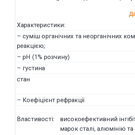
Д
Характеристики:
– суміш органічних та неорганічних ко
реакцією;
– pH (1% розчину)
– густина
стан
– Коефіцієнт рефракції
Властивості:
високоефективний інгібі
марок сталі, алюмінію та 