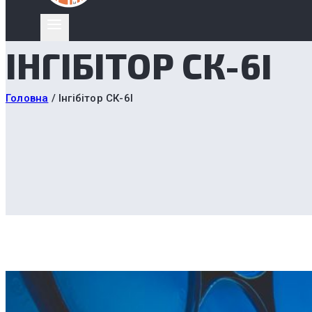
ІНГІБІТОР СК-6I
Головна
/
Інгібітор СК-6I