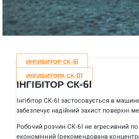
ИНГИБИТОР СК-6I
ИНГИБИТОРА СК-01
ІНГІБІТОР СК-6I
Інгібітор СК-6I застосовується в машин
забезпечує надійний захист поверхні мета
Робочий розчин СК-6I не агресивний по
економічний (рекомендована концентрація