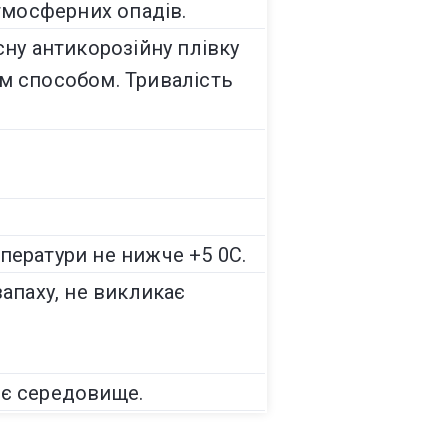
мосферних опадів.
исну антикорозійну плівку
м способом. Тривалість
мператури не нижче +5 0С.
апаху, не викликає
нє середовище.