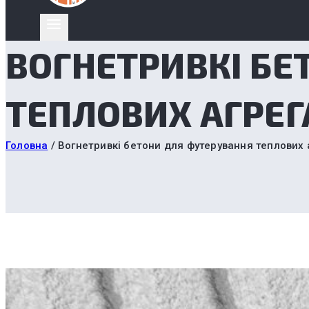
ВОГНЕТРИВКІ БЕ
ТЕПЛОВИХ АГРЕГА
Головна
/
Вогнетривкі бетони для футерування теплових а