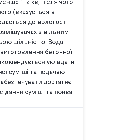
енше 1-2 хв, після чого
ого (вказується в
додається до вологості
озмішувачах з вільним
ньою щільністю. Вода
у виготовлення бетонної
рекомендується укладати
ної суміші та подачею
 забезпечувати достатнє
сідання суміші та поява