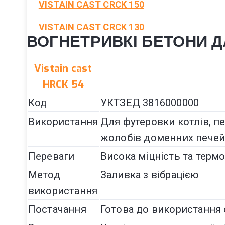
VISTAIN CAST CRCK 150
VISTAIN CAST CRCK 130
ВОГНЕТРИВКІ БЕТОНИ Д
Vistain cast
HRCK 54
Код
УКТЗЕД 3816000000
Використання
Для футеровки котлів, пе
жолобів доменних печей
Переваги
Висока міцність та термо
Метод
Заливка з вібрацією
використання
Постачання
Готова до використання 