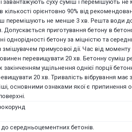
ї завантажують суху суміш і перемішують не м
 кількості орієнтовно 90% від рекомендован
уміш перемішують не менше 3 хв. Решта води 
я. Допускається приготування бетону в бетон
ні однорідності бетону за міцністю та серед
з змішувачем примусової дії. Час від момент
повинен перевищувати 20 хв. Бетонну суміш 
 закінченням ущільнення однієї порції бетон
ревищувати 20 хв. Тривалість вібрування має
іші, основними ознаками якої є припинення о
поверхні.
рокорунд
я до середньоцементних бетонів.