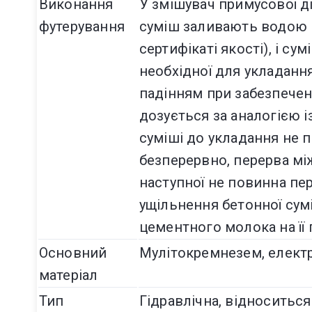
Виконання
У змішувач примусової ді
футерування
суміш заливають водою в
сертифікаті якості), і с
необхідної для укладанн
падінням при забезпечен
дозується за аналогією і
суміші до укладання не 
безперервно, перерва між
наступної не повинна пе
ущільнення бетонної сум
цементного молока на її 
Основний
Мулітокремнезем, елект
матеріал
Тип
Гідравлічна, відноситьс