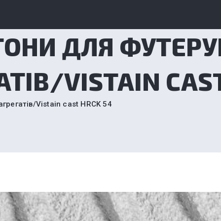
ТОНИ ДЛЯ ФУТЕР
ТІВ/VISTAIN CAST
грегатів/Vistain cast HRCK 54