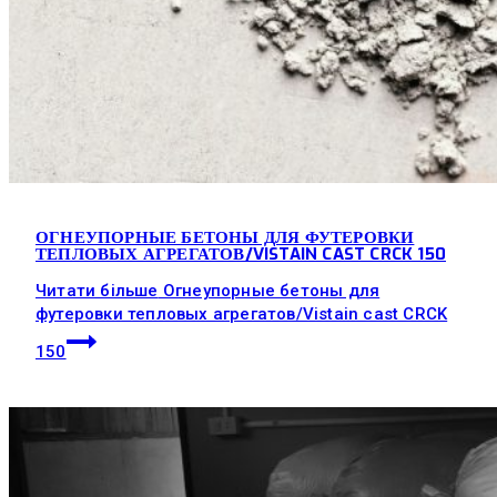
ОГНЕУПОРНЫЕ БЕТОНЫ ДЛЯ ФУТЕРОВКИ
ТЕПЛОВЫХ АГРЕГАТОВ/VISTAIN CAST CRCK 150
Читати більше
Огнеупорные бетоны для
футеровки тепловых агрегатов/Vistain cast CRCK
150