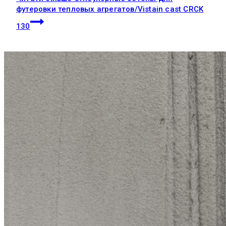
футеровки тепловых агрегатов/Vistain cast CRCK
130